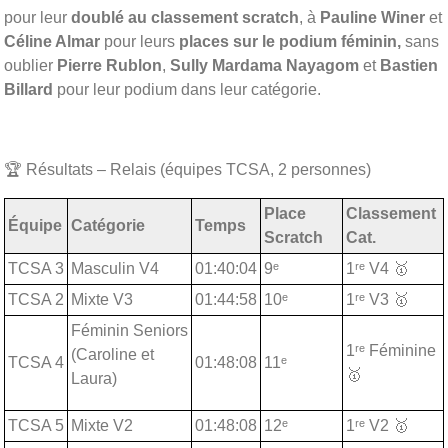
pour leur
doublé au classement scratch
, à
Pauline Winer
et
Céline Almar
pour leurs
places sur le podium féminin,
sans
oublier
Pierre Rublon
,
Sully Mardama Nayagom
et
Bastien
Billard
pour leur podium dans leur catégorie.
🏆 Résultats – Relais (équipes TCSA, 2 personnes)
Place
Classement
Équipe
Catégorie
Temps
Scratch
Cat.
TCSA 3
Masculin V4
01:40:04
9ᵉ
1ʳᵉ V4 🥇
TCSA 2
Mixte V3
01:44:58
10ᵉ
1ʳᵉ V3 🥇
Féminin Seniors
1ʳᵉ Féminine
(Caroline et
TCSA 4
01:48:08
11ᵉ
🥇
Laura)
TCSA 5
Mixte V2
01:48:08
12ᵉ
1ʳᵉ V2 🥇