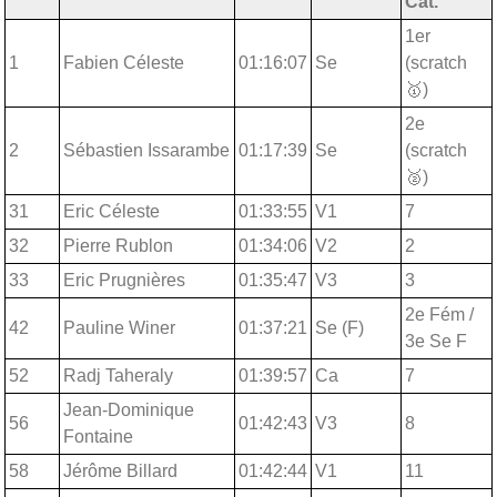
Cat.
1er
1
Fabien Céleste
01:16:07
Se
(scratch
🥇)
2e
2
Sébastien Issarambe
01:17:39
Se
(scratch
🥈)
31
Eric Céleste
01:33:55
V1
7
32
Pierre Rublon
01:34:06
V2
2
33
Eric Prugnières
01:35:47
V3
3
2e Fém /
42
Pauline Winer
01:37:21
Se (F)
3e Se F
52
Radj Taheraly
01:39:57
Ca
7
Jean-Dominique
56
01:42:43
V3
8
Fontaine
58
Jérôme Billard
01:42:44
V1
11