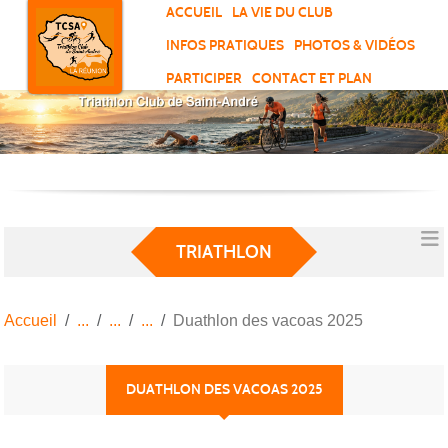
Panneau de gestion des cookies
ACCUEIL
LA VIE DU CLUB
INFOS PRATIQUES
PHOTOS & VIDÉOS
PARTICIPER
CONTACT ET PLAN
TRIATHLON
Accueil
Duathlon des vacoas 2025
DUATHLON DES VACOAS 2025