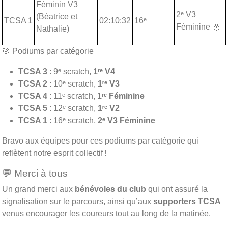
Féminin V3
2ᵉ V3
(Béatrice et
TCSA 1
02:10:32
16ᵉ
Féminine 🥈
Nathalie)
🎯 Podiums par catégorie
TCSA 3
: 9ᵉ scratch,
1ʳᵉ V4
TCSA 2
: 10ᵉ scratch,
1ʳᵉ V3
TCSA 4
: 11ᵉ scratch,
1ʳᵉ Féminine
TCSA 5
: 12ᵉ scratch,
1ʳᵉ V2
TCSA 1
: 16ᵉ scratch,
2ᵉ V3 Féminine
Bravo aux équipes pour ces podiums par catégorie qui
reflètent notre esprit collectif !
💬 Merci à tous
Un grand merci aux
bénévoles du club
qui ont assuré la
signalisation sur le parcours, ainsi qu’aux
supporters TCSA
venus encourager les coureurs tout au long de la matinée.