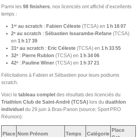
Parmi les
98 finishers
, nos licenciés ont affiché d’excellents
temps :
1ᵉʳ au scratch
:
Fabien Céleste
(TCSA) en
1 h 16 07
2ᵉ au scratch
:
Sébastien Issarambe‑Refane
(TCSA)
en
1 h 17 39
31ᵉ au scratch
:
Eric Céleste
(TCSA) en
1 h 33 55
32ᵉ
:
Pierre Rublon
(TCSA) en
1 h 34 06
42ᵉ
:
Pauline Winer
(TCSA) en
1 h 37 21
Félicitations à Fabien et Sébastien pour leurs podiums
scratch.
Voici le
tableau complet
des résultats des licenciés du
Triathlon Club de Saint-André (TCSA)
lors du
duathlon
individuel
du 29 juin à Bras‑Panon (source: Sport PRO
Réunion):
Place
Place
Nom Prénom
Temps
Catégorie