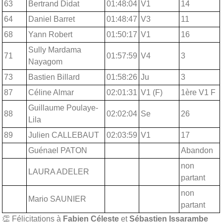
63
Bertrand Didat
01:48:04
V1
14
64
Daniel Barret
01:48:47
V3
11
68
Yann Robert
01:50:17
V1
16
Sully Mardama
71
01:57:59
V4
3
Nayagom
73
Bastien Billard
01:58:26
Ju
3
87
Céline Almar
02:01:31
V1 (F)
1ère V1 F
Guillaume Poulaye-
88
02:02:04
Se
26
Lila
89
Julien CALLEBAUT
02:03:59
V1
17
Guénael PATON
Abandon
non
LAURA ADELER
partant
non
Mario SAUNIER
partant
👏 Félicitations à
Fabien Céleste
et
Sébastien Issarambe