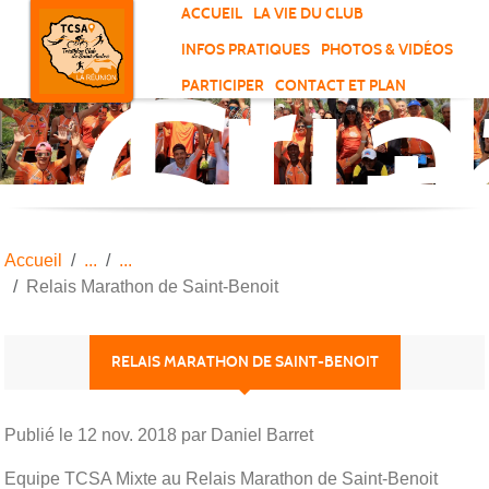
Tri
Panneau de gestion des cookies
ACCUEIL
LA VIE DU CLUB
Clu
INFOS PRATIQUES
PHOTOS & VIDÉOS
de
PARTICIPER
CONTACT ET PLAN
Sai
And
Accueil
Relais Marathon de Saint-Benoit
RELAIS MARATHON DE SAINT-BENOIT
Publié le
12 nov. 2018
par Daniel Barret
Equipe TCSA Mixte au Relais Marathon de Saint-Benoit