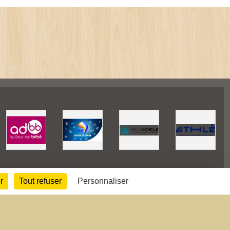
r
Tout refuser
Personnaliser
42509
visites