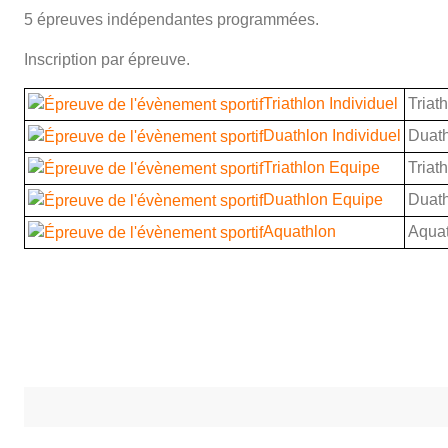
5 épreuves indépendantes programmées.
Inscription par épreuve.
Triathlon Individuel
Triat
Duathlon Individuel
Duat
Triathlon Equipe
Triat
Duathlon Equipe
Duat
Aquathlon
Aqua