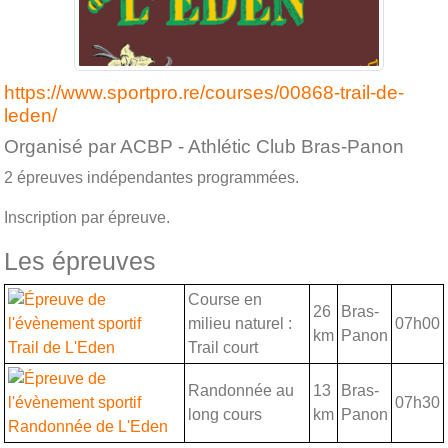
https://www.sportpro.re/courses/00868-trail-de-
leden/
Organisé par ACBP - Athlétic Club Bras-Panon
2 épreuves indépendantes programmées.
Inscription par épreuve.
Les épreuves
Course en
26
Bras-
milieu naturel :
07h00
km
Panon
Trail de L'Eden
Trail court
Randonnée au
13
Bras-
07h30
long cours
km
Panon
Randonnée de L'Eden