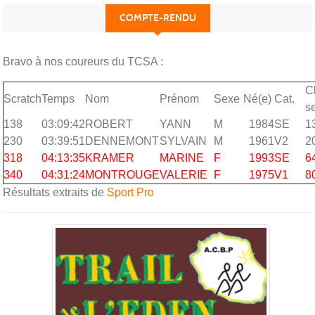
COMPTE-RENDU
Bravo à nos coureurs du TCSA :
Cl
Scratch
Temps
Nom
Prénom
Sexe
Né(e)
Cat.
s
138
03:09:42
ROBERT
YANN
M
1984
SE
1
230
03:39:51
DENNEMONT
SYLVAIN
M
1961
V2
2
318
04:13:35
KRAMER
MARINE
F
1993
SE
6
340
04:31:24
MONTROUGE
VALERIE
F
1975
V1
8
Résultats extraits de
Sport Pro