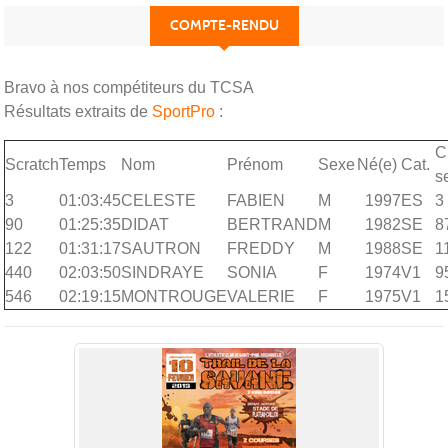
COMPTE-RENDU
Bravo à nos compétiteurs du TCSA
Résultats extraits de
SportPro
:
C
Scratch
Temps
Nom
Prénom
Sexe
Né(e)
Cat.
s
3
01:03:45
CELESTE
FABIEN
M
1997
ES
3
90
01:25:35
DIDAT
BERTRAND
M
1982
SE
8
122
01:31:17
SAUTRON
FREDDY
M
1988
SE
1
440
02:03:50
SINDRAYE
SONIA
F
1974
V1
9
546
02:19:15
MONTROUGE
VALERIE
F
1975
V1
1