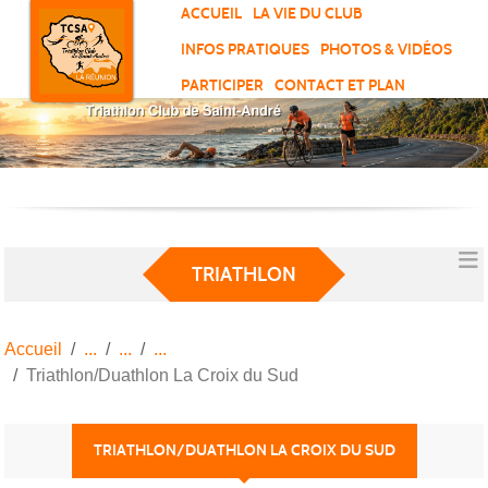
Panneau de gestion des cookies
ACCUEIL
LA VIE DU CLUB
INFOS PRATIQUES
PHOTOS & VIDÉOS
PARTICIPER
CONTACT ET PLAN
TRIATHLON
Accueil
Triathlon/Duathlon La Croix du Sud
TRIATHLON/DUATHLON LA CROIX DU SUD