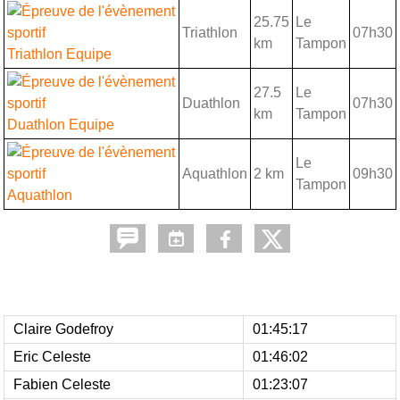
25.75
Le
Triathlon
07h30
km
Tampon
Triathlon Equipe
27.5
Le
Duathlon
07h30
km
Tampon
Duathlon Equipe
Le
Aquathlon
2 km
09h30
Tampon
Aquathlon
Claire Godefroy
01:45:17
Eric Celeste
01:46:02
Fabien Celeste
01:23:07