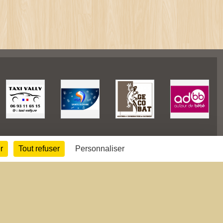
r
Tout refuser
Personnaliser
42383
visites
Informations légales
Signaler un contenu inapproprié