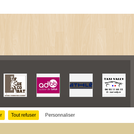
r
Tout refuser
Personnaliser
42489
visites