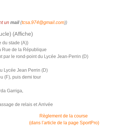
nt un
mail
(
tcsa.974@gmail.com
))
cle) (Affiche)
 du stade (A))
la Rue de la République
t par le rond-point du Lycée Jean-Perrin (D)
du Lycée Jean Perrin (D)
u (F), puis demi tour
rda Garriga,
ssage de relais et Arrivée
Règlement de la course
(dans l'article de la page SportPro)