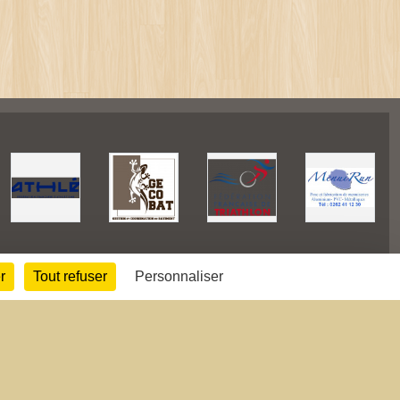
r
Tout refuser
Personnaliser
42327
visites
Informations légales
Signaler un contenu inapproprié