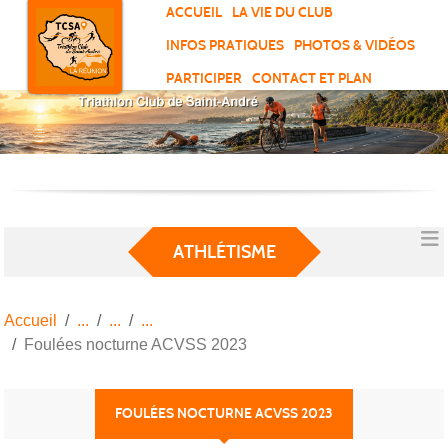
Panneau de gestion des cookies
ACCUEIL
LA VIE DU CLUB
INFOS PRATIQUES
PHOTOS & VIDÉOS
PARTICIPER
CONTACT ET PLAN
ATHLÉTISME
Accueil
Foulées nocturne ACVSS 2023
FOULÉES NOCTURNE ACVSS 2023