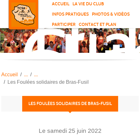
Tri
Panneau de gestion des cookies
ACCUEIL
LA VIE DU CLUB
Clu
INFOS PRATIQUES
PHOTOS & VIDÉOS
de
PARTICIPER
CONTACT ET PLAN
Sai
And
Accueil
Les Foulées solidaires de Bras-Fusil
LES FOULÉES SOLIDAIRES DE BRAS-FUSIL
Le
samedi
25
juin
2022