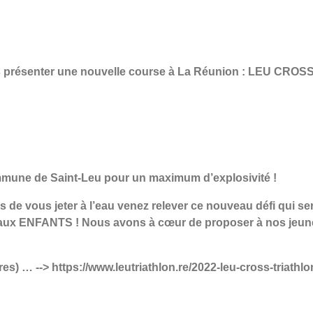
ous présenter une nouvelle course à La Réunion : LEU CR
 commune de Saint-Leu pour un maximum d’explosivité !
ps de vous jeter à l’eau venez relever ce nouveau défi qui se
 aux ENFANTS ! Nous avons à cœur de proposer à nos jeunes
ires) … --> https://www.leutriathlon.re/2022-leu-cross-triathlo