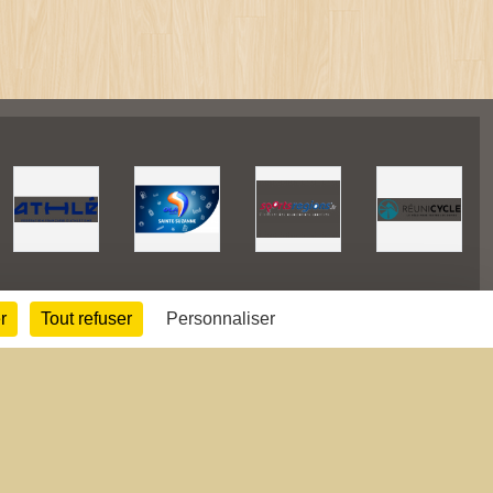
r
Tout refuser
Personnaliser
42356
visites
Informations légales
Signaler un contenu inapproprié