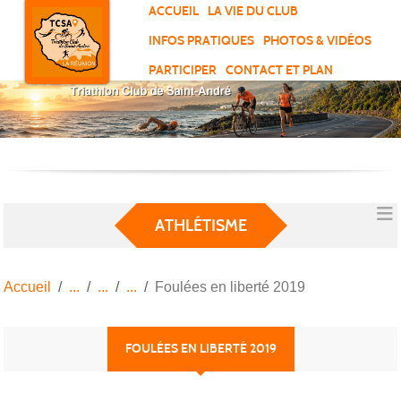
Panneau de gestion des cookies
ACCUEIL
LA VIE DU CLUB
INFOS PRATIQUES
PHOTOS & VIDÉOS
PARTICIPER
CONTACT ET PLAN
ATHLÉTISME
Accueil
Foulées en liberté 2019
FOULÉES EN LIBERTÉ 2019