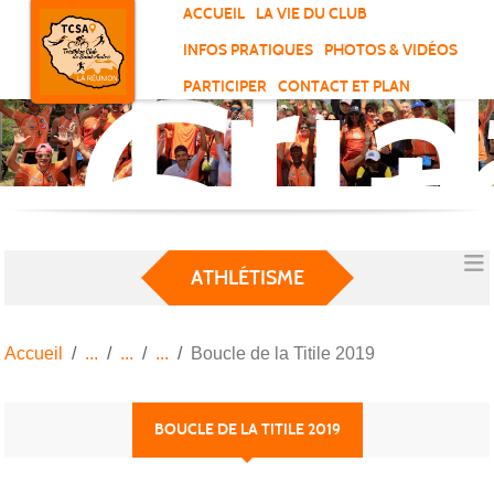
Tri
Panneau de gestion des cookies
ACCUEIL
LA VIE DU CLUB
Clu
INFOS PRATIQUES
PHOTOS & VIDÉOS
de
PARTICIPER
CONTACT ET PLAN
Sai
And
ATHLÉTISME
Accueil
Boucle de la Titile 2019
BOUCLE DE LA TITILE 2019