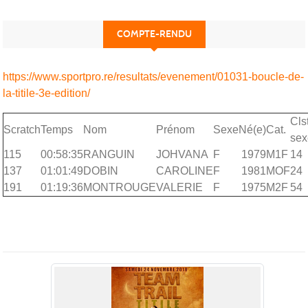
COMPTE-RENDU
https://www.sportpro.re/resultats/evenement/01031-boucle-de-
la-titile-3e-edition/
Cls
Scratch
Temps
Nom
Prénom
Sexe
Né(e)
Cat.
sex
115
00:58:35
RANGUIN
JOHVANA
F
1979
M1F
14
137
01:01:49
DOBIN
CAROLINE
F
1981
MOF
24
191
01:19:36
MONTROUGE
VALERIE
F
1975
M2F
54