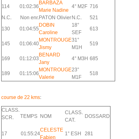
BARBAZA
114
01:02:36
4° M2F
716
Marie Nadine
N.C.
Non enr.
PATON Olivier
N.C.
521
DOBIN
18°
130
01:04:55
613
Caroline
SEF
MONTROUGE
31°
145
01:06:40
519
Jismy
M1H
BENARD
169
01:12:03
4° M3H
685
Jany
MONTROUGE
23°
189
01:15:06
518
Valerie
M1F
course de 22 kms
:
CLASS.
CLASS.
TEMPS
NOM
DOSSARD
SCR.
CAT.
CELESTE
17
01:55:24
1° ESH
281
Fabien