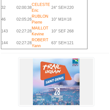
CELESTE
32
02:00:38
24° SEH
220
Eric
RUBLON
46
02:05:26
10° M1H
18
Pierre
MAILLOT
143
02:27:28
10° SEF
268
Kevine
ROBERT
144
02:27:28
63° SEH
121
Yann