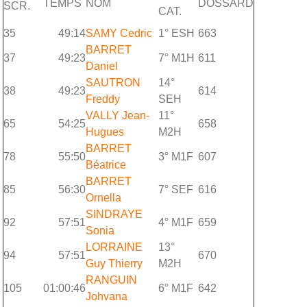
TEMPS
NOM
DOSSARD
SCR.
CAT.
35
49:14
SAMY Cedric
1° ESH
663
BARRET
37
49:23
7° M1H
611
Daniel
SAUTRON
14°
38
49:23
614
Freddy
SEH
VALLY Jean-
11°
65
54:25
658
Hugues
M2H
BARRET
78
55:50
3° M1F
607
Béatrice
BARRET
85
56:30
7° SEF
616
Ornella
SINDRAYE
92
57:51
4° M1F
659
Sonia
LORRAINE
13°
94
57:51
670
Guy Thierry
M2H
RANGUIN
105
01:00:46
6° M1F
642
Johvana