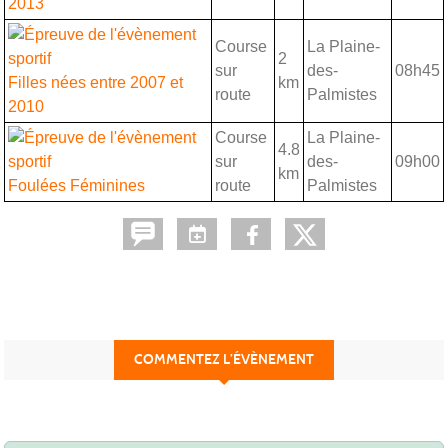
2013
Course
La Plaine-
2
sur
des-
08h45
Filles nées entre 2007 et
km
route
Palmistes
2010
Course
La Plaine-
4.8
sur
des-
09h00
km
Foulées Féminines
route
Palmistes
COMMENTEZ L’ÉVÈNEMENT