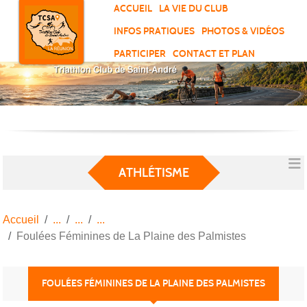
Panneau de gestion des cookies
ACCUEIL
LA VIE DU CLUB
INFOS PRATIQUES
PHOTOS & VIDÉOS
PARTICIPER
CONTACT ET PLAN
ATHLÉTISME
Accueil
Foulées Féminines de La Plaine des Palmistes
FOULÉES FÉMININES DE LA PLAINE DES PALMISTES