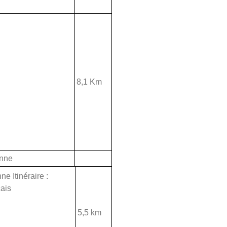
8,1 Km
anne
e Itinéraire :
ais
5,5 km