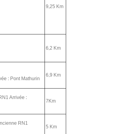
9,25 Km
6,2 Km
6,9 Km
ivée : Pont Mathurin
RN1 Arrivée :
7Km
 Ancienne RN1
5 Km