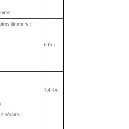
oires
res Itinéraire :
6 Km
7,4 Km
u
tinéraire :