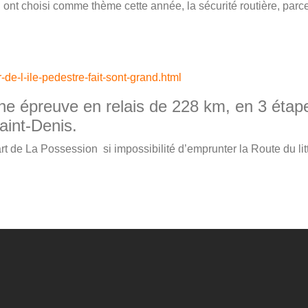
ont choisi comme thème cette année, la sécurité routière, parce
-de-l-ile-pedestre-fait-sont-grand.html
 une épreuve en relais de 228 km, en 3 étap
aint-Denis.
t de La Possession si impossibilité d’emprunter la Route du litt