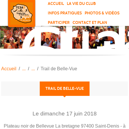
Tri
Panneau de gestion des cookies
ACCUEIL
LA VIE DU CLUB
Clu
INFOS PRATIQUES
PHOTOS & VIDÉOS
de
PARTICIPER
CONTACT ET PLAN
Sai
And
Accueil
Trail de Belle-Vue
TRAIL DE BELLE-VUE
Le
dimanche
17
juin
2018
Plateau noir de Bellevue La bretagne
97400
Saint-Denis
- à