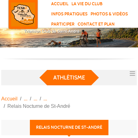
Panneau de gestion des cookies
ACCUEIL
LA VIE DU CLUB
INFOS PRATIQUES
PHOTOS & VIDÉOS
PARTICIPER
CONTACT ET PLAN
ATHLÉTISME
Accueil
Relais Nocturne de St-André
RELAIS NOCTURNE DE ST-ANDRÉ