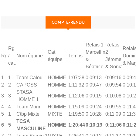
COMPTE-RENDU
Relais 1
Relais
Rg
Relai
Cat
Marcellin
2
Rg
/
Nom équipe
Temps
Domin
équipe
&
Jérome
cat.
& Mar
Béatrice
& Sonia
1
1
Team Calou
HOMME
1:07:38
0:09:13
0:09:16
0:09:
2
2
CAPOSS
HOMME
1:11:32
0:09:47
0:09:54
0:10:
STASA
3
3
HOMME
1:12:06
0:09:15
0:10:08
0:10:
HOMME 1
4
4
Team Morin
HOMME
1:15:09
0:09:24
0:09:55
0:11:
5
1
Ctbp Mixte
MIXTE
1:19:50
0:10:28
0:11:09
0:11:
TCSA
6
5
HOMME
1:20:44
0:10:19
0:11:06
0:11:
MASCULINE
7
2
Team Sergio 1
MIXTE
1:26:41
0:10:12
0:11:27
0:11: