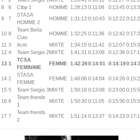
8
6
Ctbp 1
HOMME
1:28:13
0:11:08
0:13:45
0:13:
STASA
9
7
HOMME
1:31:13
0:10:43
0:12:22
0:12:
HOMME 2
Team Bella
10
8
HOMME
1:32:25
0:11:36
0:12:42
0:17:
Ciao
11
3
Acm
MIXTE
1:34:15
0:11:42
0:12:07
0:15:
12
4
Team Sergio 2
MIXTE
1:41:31
0:13:08
0:12:36
0:17:
TCSA
13
1
FEMME
1:42:26
0:14:01
0:14:19
0:14:
FEMINIME
STASA
14
2
FEMME
1:48:06
0:14:04
0:14:26
0:15:
FEMME
15
5
Team Sergio 3
MIXTE
1:50:18
0:13:08
0:23:00
0:15:
Team friends
16
6
MIXTE
1:50:30
0:11:05
0:15:56
0:15:
1
Team friends
17
7
MIXTE
1:51:14
0:13:37
0:14:23
0:17:
2