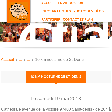
Tri
Panneau de gestion des cookies
ACCUEIL
LA VIE DU CLUB
Clu
INFOS PRATIQUES
PHOTOS & VIDÉOS
de
PARTICIPER
CONTACT ET PLAN
Sai
And
Accueil
10 km nocturne de St-Denis
10 KM NOCTURNE DE ST-DENIS
Le
samedi
19
mai
2018
Cathédrale avenue de la victoire
97400
Saint-denis
- de 20h à