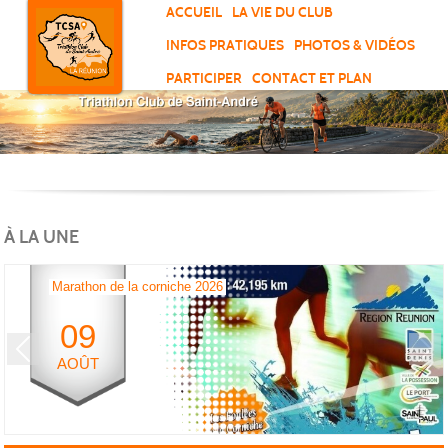
Panneau de gestion des cookies
ACCUEIL
LA VIE DU CLUB
INFOS PRATIQUES
PHOTOS & VIDÉOS
PARTICIPER
CONTACT ET PLAN
À LA UNE
Marathon de la corniche 2026
09
Previous
Next
AOÛT